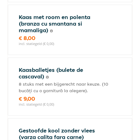
Kaas met room en polenta
(branza cu smantana si
mamaliga)
€ 8,00
incl. statiegeld (€ 0,00)
Kaasballetjes (bulete de
cascaval)
8 stuks met een bijgerecht naar keuze. (10
bucăți cu o garnitură la alegere).
€ 9,00
incl. statiegeld (€ 0,00)
Gestoofde kool zonder vlees
(varza calita fara carne)