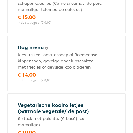
schapenkaas, ei. (Carne si carnati de porc,
mamaliga, telemea de oaie, ou).
€ 15,00
incl. statiegeld (€ 0,00)
Dag menu
Kies tussen tomatensoep of Roemeense
kippensoep, gevolgd door kipschnitzel
met frietjes of gevulde koolbladeren.
€ 14,00
incl. statiegeld (€ 0,00)
Vegetarische koolrolletjes
(Sarmale vegetale/ de post)
6 stuck met polenta. (6 bucăți cu
mamaliga).
€ 10,00