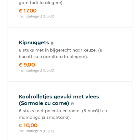
garnitură la alegere).
€ 17,00
incl. statiegeld (€ 0,00)
Kipnuggets
8 stuks met in bijgerecht naar keuze. (8
bucati cu o garnitura la alegere).
€ 9,00
incl. statiegeld (€ 0,00)
Koolrolletjes gevuld met vlees
(Sarmale cu carne)
6 stuks met polenta en room. (6 bucăți cu
mamaliga și smântână).
€ 10,00
incl. statiegeld (€ 0,00)