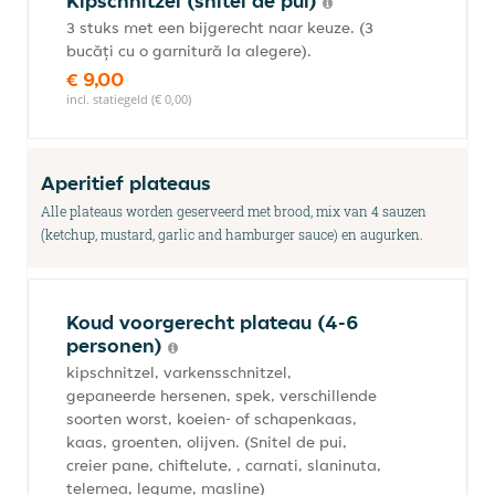
Kipschnitzel (snitel de pui)
3 stuks met een bijgerecht naar keuze. (3
bucăți cu o garnitură la alegere).
€ 9,00
incl. statiegeld (€ 0,00)
Aperitief plateaus
Alle plateaus worden geserveerd met brood, mix van 4 sauzen
(ketchup, mustard, garlic and hamburger sauce) en augurken.
Koud voorgerecht plateau (4-6
personen)
kipschnitzel, varkensschnitzel,
gepaneerde hersenen, spek, verschillende
soorten worst, koeien- of schapenkaas,
kaas, groenten, olijven. (Snitel de pui,
creier pane, chiftelute, , carnati, slaninuta,
telemea, legume, masline)